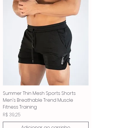
Summer Thin Mesh Sports Shorts
Men's Breathable Trend Muscle
Fitness Training
Preço
R$ 39,25
Adicionar ao carrinho