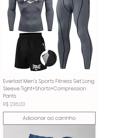
Everlast Men's Sports Fitness Set Long
Sleeve Tight+Shorts+Compression
Pants
Preço
R$ 236,00
Adicionar ao carrinho