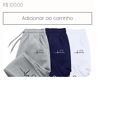
Preço
R$ 100,00
Adicionar ao carrinho
Hot Sales Womens Sweatpants Daily
Casual Pants High Quality Fitness