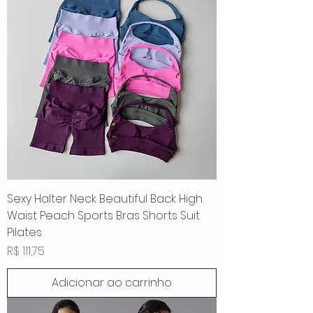
Sexy Halter Neck Beautiful Back High
Waist Peach Sports Bras Shorts Suit
Pilates
Preço
R$ 111,75
Adicionar ao carrinho