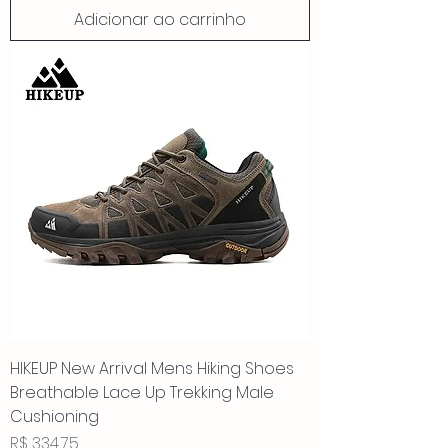
Adicionar ao carrinho
HIKEUP New Arrival Mens Hiking Shoes
Breathable Lace Up Trekking Male
Cushioning
Preço
R$ 334,75