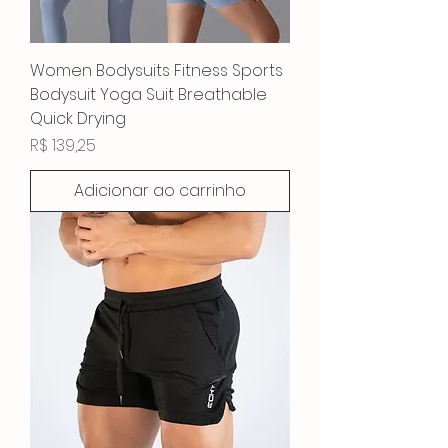
Women Bodysuits Fitness Sports
Bodysuit Yoga Suit Breathable
Quick Drying
Preço
R$ 139,25
Adicionar ao carrinho