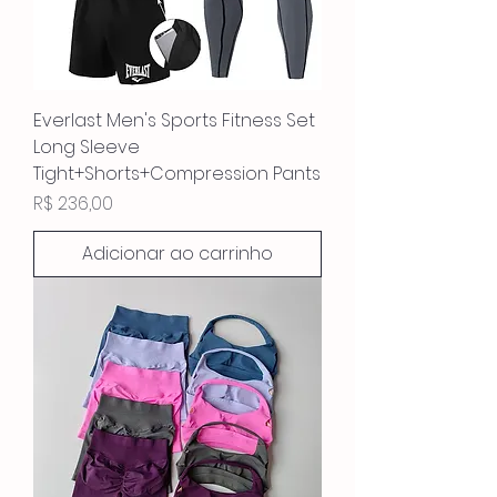
Everlast Men's Sports Fitness Set
Long Sleeve
Tight+Shorts+Compression Pants
Preço
R$ 236,00
Adicionar ao carrinho