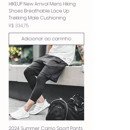
HIKEUP New Arrival Mens Hiking
Shoes Breathable Lace Up
Trekking Male Cushioning
Preço
R$ 334,75
Adicionar ao carrinho
2024 Summer Camo Sport Pants