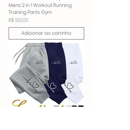
Mens 2 in 1 Workout Running
Training Pants Gym
Preço
R$ 100,00
Adicionar ao carrinho
Hot Sales Womens Sweatpants
Daily Casual Pants High Quality