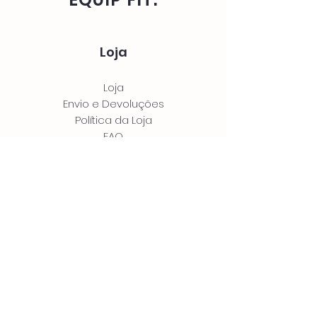
Loja
Loja
Envio e Devoluções
Política da Loja
FAQ
Contato
Av. Bernardino de Campos 98
São Paulo, SP 12345-678
Tel: (11) 3456-7890
info@meusite.com
Siga-nos